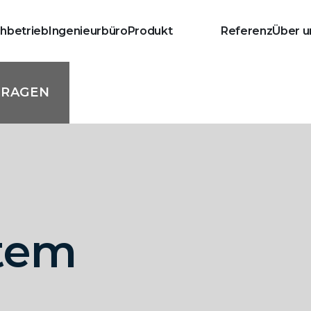
chbetrieb
Ingenieurbüro
Produkt
Leistung
Referenz
Über u
FRAGEN
tem