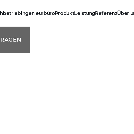
chbetrieb
Ingenieurbüro
Produkt
Leistung
Referenz
Über u
FRAGEN