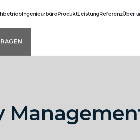
chbetrieb
Ingenieurbüro
Produkt
Leistung
Referenz
Über u
FRAGEN
y Management